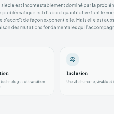
e siècle est incontestablement dominé par la problé
 problématique est d'abord quantitative tant le no
ille s'accroît de façon exponentielle. Mais elle est au
aison des mutations fondamentales qui l'accompag
tion
Inclusion
 technologies et transition
Une ville humaine, vivable et 
e