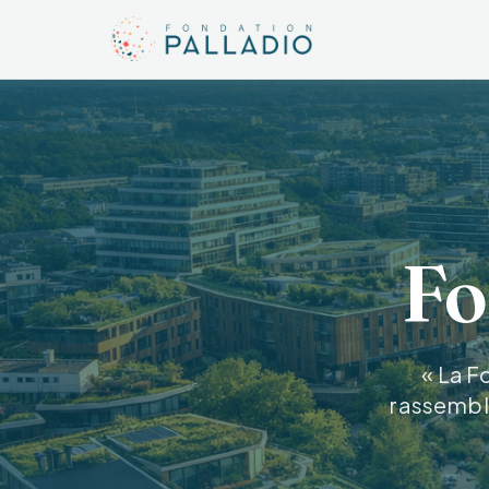
Fo
« La F
rassemble 