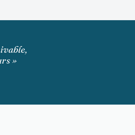
vivable,
urs »