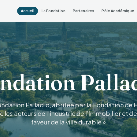
Accueil
La Fondation
Partenaires
Pôle Académique
ndation Palla
ondation Palladio, abritée par la Fondation de 
les acteurs de l'industrie de l'Immobilier et de 
faveur de la ville durable »