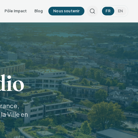
Pôle Impact
Blog
Nous soutenir
FR
EN
dio
France,
la Ville en