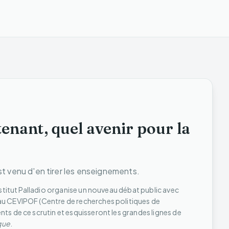
tenant, quel avenir pour la
st venu d'en tirer les enseignements.
Institut Palladio organise un nouveau débat public avec
 au CEVIPOF (Centre de recherches politiques de
nts de ce scrutin et esquisseront les grandes lignes de
que
.