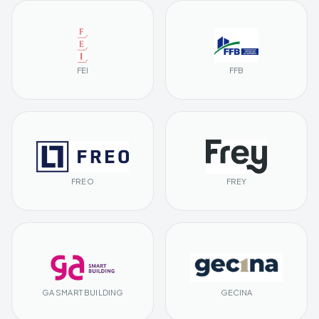
FEI
FFB
FREO
FREY
GA SMART BUILDING
GECINA