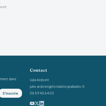
ment
Contact
ement dans
Julie Ardoint
julie.ardoint@fondationpalladio.fr
06 59 45 64 03
S'inscrire