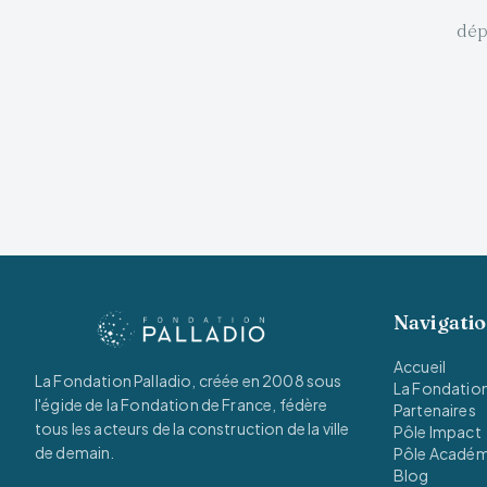
dép
Navigati
Accueil
La Fondation Palladio, créée en 2008 sous
La Fondatio
l'égide de la Fondation de France, fédère
Partenaires
tous les acteurs de la construction de la ville
Pôle Impact
de demain.
Pôle Acadé
Blog