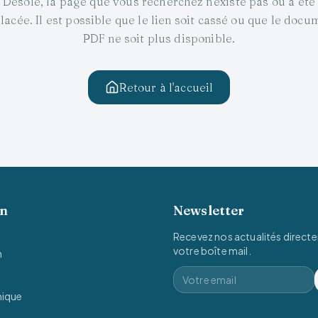
Désolé, la page que vous recherchez n'existe pas ou a été
lacée. Il est possible que le lien soit cassé ou que le docu
PDF ne soit plus disponible.
Retour à l'accueil
on
Newsletter
Recevez nos actualités direct
votre boîte mail.
n
mique